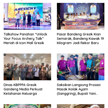
Talkshow Panahan “Unlock
Pasar Bandeng Gresik Kian
Your Focus Archery Talk”
Semarak, Bandeng Kawak 19
Meriah di Icon Mall Gresik
Kilogram Jadi Rekor Baru
Dinas KBPPPA Gresik
Saksikan Langsung Prosesi
Gandeng Media Perkuat
Masak Kolak Ayam
Ketahanan Keluarga
(Sanggring), Bupati Yani
Sebut Identitas Sosial dan
Religi Masyarakat Gresik