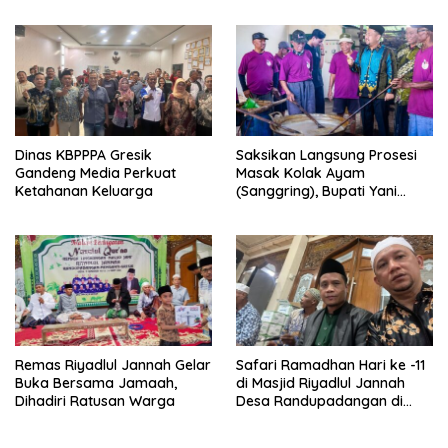
Dinas KBPPPA Gresik
Saksikan Langsung Prosesi
Gandeng Media Perkuat
Masak Kolak Ayam
Ketahanan Keluarga
(Sanggring), Bupati Yani
Sebut Identitas Sosial dan
Religi Masyarakat Gresik
Remas Riyadlul Jannah Gelar
Safari Ramadhan Hari ke -11
Buka Bersama Jamaah,
di Masjid Riyadlul Jannah
Dihadiri Ratusan Warga
Desa Randupadangan di
Hadiri 500 Jamaah