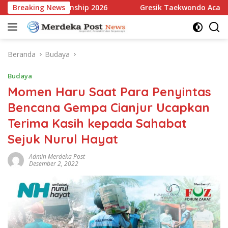
Langsung
ball Championship 2026
Breaking News
Gresik Taekwondo Academy Raih
ke
konten
Beranda
Budaya
Budaya
Momen Haru Saat Para Penyintas
Bencana Gempa Cianjur Ucapkan
Terima Kasih kepada Sahabat
Sejuk Nurul Hayat
Admin Merdeka Post
Desember 2, 2022