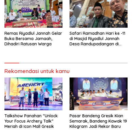
Remas Riyadlul Jannah Gelar
Safari Ramadhan Hari ke -11
Buka Bersama Jamaah,
di Masjid Riyadlul Jannah
Dihadiri Ratusan Warga
Desa Randupadangan di
Hadiri 500 Jamaah
Rekomendasi untuk kamu
Talkshow Panahan “Unlock
Pasar Bandeng Gresik Kian
Your Focus Archery Talk”
Semarak, Bandeng Kawak 19
Meriah di Icon Mall Gresik
Kilogram Jadi Rekor Baru