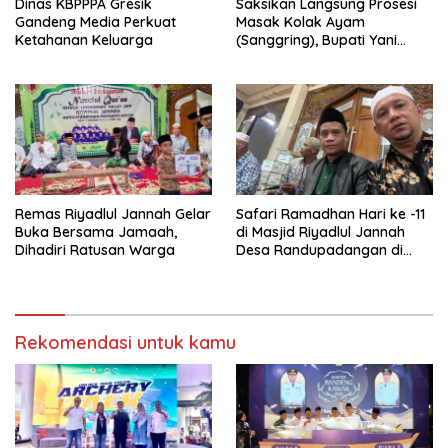
Dinas KBPPPA Gresik
Saksikan Langsung Prosesi
Gandeng Media Perkuat
Masak Kolak Ayam
Ketahanan Keluarga
(Sanggring), Bupati Yani
Sebut Identitas Sosial dan
Religi Masyarakat Gresik
Remas Riyadlul Jannah Gelar
Safari Ramadhan Hari ke -11
Buka Bersama Jamaah,
di Masjid Riyadlul Jannah
Dihadiri Ratusan Warga
Desa Randupadangan di
Hadiri 500 Jamaah
Rekomendasi untuk kamu