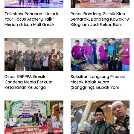
Talkshow Panahan “Unlock
Pasar Bandeng Gresik Kian
Your Focus Archery Talk”
Semarak, Bandeng Kawak 19
Meriah di Icon Mall Gresik
Kilogram Jadi Rekor Baru
Dinas KBPPPA Gresik
Saksikan Langsung Prosesi
Gandeng Media Perkuat
Masak Kolak Ayam
Ketahanan Keluarga
(Sanggring), Bupati Yani
Sebut Identitas Sosial dan
Religi Masyarakat Gresik