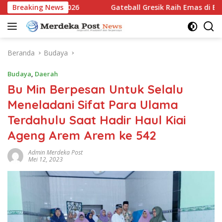
Langsung
atim Open 2026
Breaking News
Gateball Gresik Raih Emas di East Java 
ke
konten
Beranda
Budaya
Budaya
,
Daerah
Bu Min Berpesan Untuk Selalu
Meneladani Sifat Para Ulama
Terdahulu Saat Hadir Haul Kiai
Ageng Arem Arem ke 542
Admin Merdeka Post
Mei 12, 2023