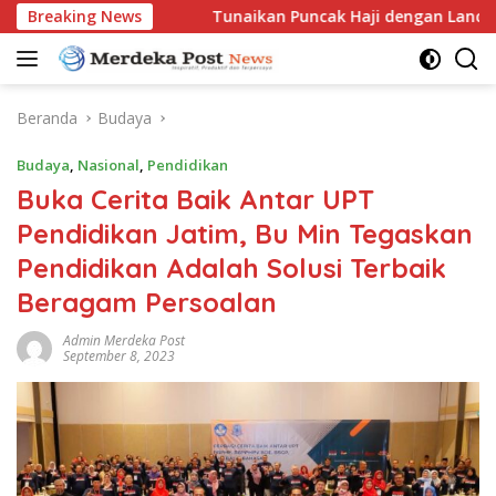
Langsung
 KWGe
Breaking News
Tunaikan Puncak Haji dengan Lancar, H. Andi Bah
ke
konten
Beranda
Budaya
Budaya
,
Nasional
,
Pendidikan
Buka Cerita Baik Antar UPT
Pendidikan Jatim, Bu Min Tegaskan
Pendidikan Adalah Solusi Terbaik
Beragam Persoalan
Admin Merdeka Post
September 8, 2023