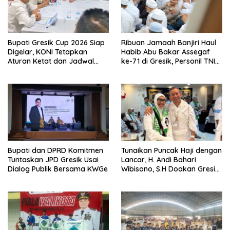
Bupati Gresik Cup 2026 Siap
Ribuan Jamaah Banjiri Haul
Digelar, KONI Tetapkan
Habib Abu Bakar Assegaf
Aturan Ketat dan Jadwal
ke-71 di Gresik, Personil TNI
Empat Cabang Olahraga
Polri Lakukan Pengamanan
Bupati dan DPRD Komitmen
Tunaikan Puncak Haji dengan
Tuntaskan JPD Gresik Usai
Lancar, H. Andi Bahari
Dialog Publik Bersama KWGe
Wibisono, S.H Doakan Gresik
dan Kobarkan Semangat
Prestasi Olahraga