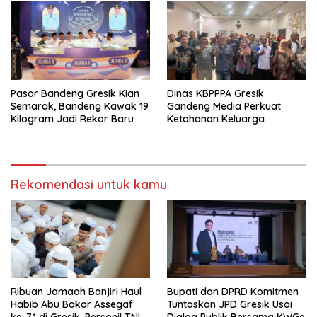
Pasar Bandeng Gresik Kian
Dinas KBPPPA Gresik
Semarak, Bandeng Kawak 19
Gandeng Media Perkuat
Kilogram Jadi Rekor Baru
Ketahanan Keluarga
Rekomendasi untuk kamu
Ribuan Jamaah Banjiri Haul
Bupati dan DPRD Komitmen
Habib Abu Bakar Assegaf
Tuntaskan JPD Gresik Usai
ke-71 di Gresik, Personil TNI
Dialog Publik Bersama KWGe