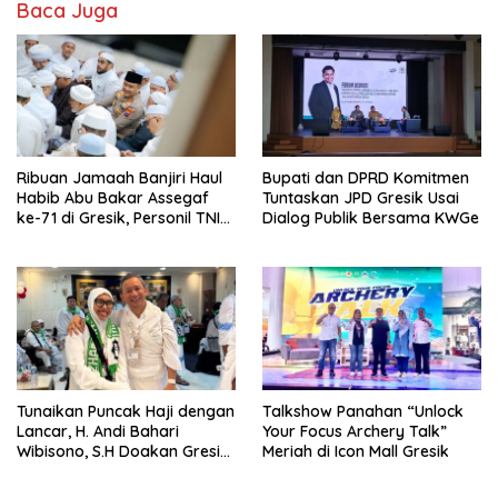
Baca Juga
Ribuan Jamaah Banjiri Haul
Bupati dan DPRD Komitmen
Habib Abu Bakar Assegaf
Tuntaskan JPD Gresik Usai
ke-71 di Gresik, Personil TNI
Dialog Publik Bersama KWGe
Polri Lakukan Pengamanan
Tunaikan Puncak Haji dengan
Talkshow Panahan “Unlock
Lancar, H. Andi Bahari
Your Focus Archery Talk”
Wibisono, S.H Doakan Gresik
Meriah di Icon Mall Gresik
dan Kobarkan Semangat
Prestasi Olahraga