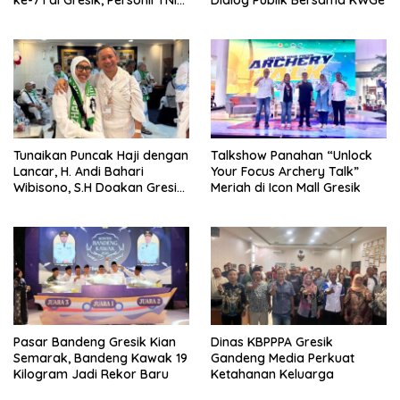
Polri Lakukan Pengamanan
Tunaikan Puncak Haji dengan
Talkshow Panahan “Unlock
Lancar, H. Andi Bahari
Your Focus Archery Talk”
Wibisono, S.H Doakan Gresik
Meriah di Icon Mall Gresik
dan Kobarkan Semangat
Prestasi Olahraga
Pasar Bandeng Gresik Kian
Dinas KBPPPA Gresik
Semarak, Bandeng Kawak 19
Gandeng Media Perkuat
Kilogram Jadi Rekor Baru
Ketahanan Keluarga