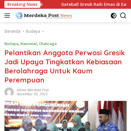
Langsung
im Open 2026
Breaking News
Gateball Gresik Raih Emas di East Java Yo
ke
konten
Beranda
Budaya
Budaya
,
Nasional
,
Olahraga
Pelantikan Anggota Perwosi Gresik
Jadi Upaya Tingkatkan Kebiasaan
Berolahraga Untuk Kaum
Perempuan
Admin Merdeka Post
November 30, 2023