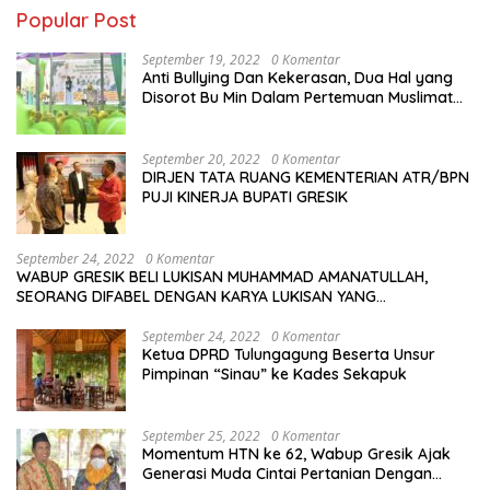
Popular Post
September 19, 2022
0 Komentar
Anti Bullying Dan Kekerasan, Dua Hal yang
Disorot Bu Min Dalam Pertemuan Muslimat
NU Se-Duduksampeyan
September 20, 2022
0 Komentar
DIRJEN TATA RUANG KEMENTERIAN ATR/BPN
PUJI KINERJA BUPATI GRESIK
September 24, 2022
0 Komentar
WABUP GRESIK BELI LUKISAN MUHAMMAD AMANATULLAH,
SEORANG DIFABEL DENGAN KARYA LUKISAN YANG
MENAKJUBKAN
September 24, 2022
0 Komentar
Ketua DPRD Tulungagung Beserta Unsur
Pimpinan “Sinau” ke Kades Sekapuk
September 25, 2022
0 Komentar
Momentum HTN ke 62, Wabup Gresik Ajak
Generasi Muda Cintai Pertanian Dengan