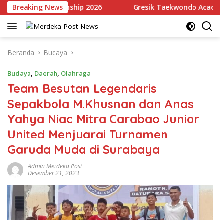
Langsung
ll Championship 2026
Breaking News
Gresik Taekwondo Academy Raih J
ke
konten
Beranda
Budaya
Budaya
,
Daerah
,
Olahraga
Team Besutan Legendaris
Sepakbola M.Khusnan dan Anas
Yahya Niac Mitra Carabao Junior
United Menjuarai Turnamen
Garuda Muda di Surabaya
Admin Merdeka Post
Desember 21, 2023