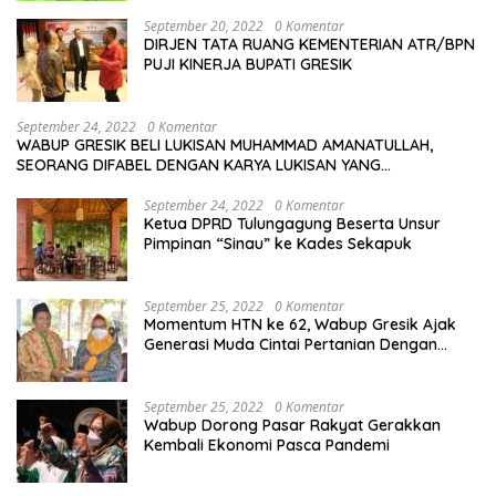
September 20, 2022
0 Komentar
DIRJEN TATA RUANG KEMENTERIAN ATR/BPN
PUJI KINERJA BUPATI GRESIK
September 24, 2022
0 Komentar
WABUP GRESIK BELI LUKISAN MUHAMMAD AMANATULLAH,
SEORANG DIFABEL DENGAN KARYA LUKISAN YANG
MENAKJUBKAN
September 24, 2022
0 Komentar
Ketua DPRD Tulungagung Beserta Unsur
Pimpinan “Sinau” ke Kades Sekapuk
September 25, 2022
0 Komentar
Momentum HTN ke 62, Wabup Gresik Ajak
Generasi Muda Cintai Pertanian Dengan
Memanfaatkan Teknologi
September 25, 2022
0 Komentar
Wabup Dorong Pasar Rakyat Gerakkan
Kembali Ekonomi Pasca Pandemi