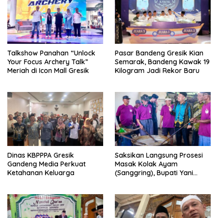
Talkshow Panahan “Unlock
Pasar Bandeng Gresik Kian
Your Focus Archery Talk”
Semarak, Bandeng Kawak 19
Meriah di Icon Mall Gresik
Kilogram Jadi Rekor Baru
Dinas KBPPPA Gresik
Saksikan Langsung Prosesi
Gandeng Media Perkuat
Masak Kolak Ayam
Ketahanan Keluarga
(Sanggring), Bupati Yani
Sebut Identitas Sosial dan
Religi Masyarakat Gresik