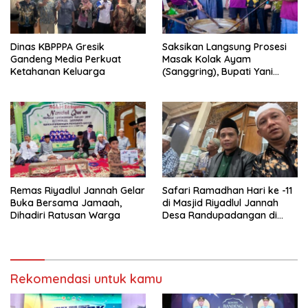
Dinas KBPPPA Gresik
Saksikan Langsung Prosesi
Gandeng Media Perkuat
Masak Kolak Ayam
Ketahanan Keluarga
(Sanggring), Bupati Yani
Sebut Identitas Sosial dan
Religi Masyarakat Gresik
Remas Riyadlul Jannah Gelar
Safari Ramadhan Hari ke -11
Buka Bersama Jamaah,
di Masjid Riyadlul Jannah
Dihadiri Ratusan Warga
Desa Randupadangan di
Hadiri 500 Jamaah
Rekomendasi untuk kamu