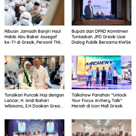
Ribuan Jamaah Banjiri Haul
Bupati dan DPRD Komitmen
Habib Abu Bakar Assegaf
Tuntaskan JPD Gresik Usai
ke-71 di Gresik, Personil TNI
Dialog Publik Bersama KWGe
Polri Lakukan Pengamanan
Tunaikan Puncak Haji dengan
Talkshow Panahan “Unlock
Lancar, H. Andi Bahari
Your Focus Archery Talk”
Wibisono, S.H Doakan Gresik
Meriah di Icon Mall Gresik
dan Kobarkan Semangat
Prestasi Olahraga