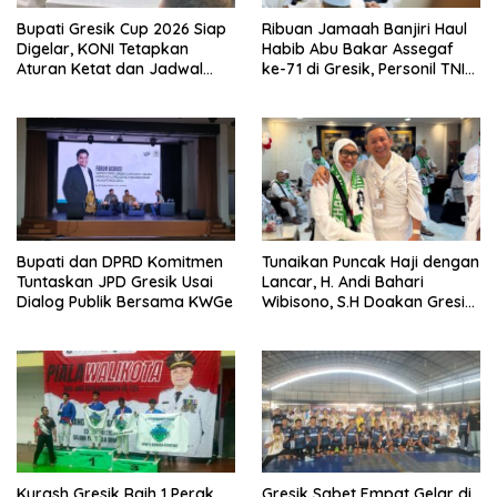
Bupati Gresik Cup 2026 Siap
Ribuan Jamaah Banjiri Haul
Digelar, KONI Tetapkan
Habib Abu Bakar Assegaf
Aturan Ketat dan Jadwal
ke-71 di Gresik, Personil TNI
Empat Cabang Olahraga
Polri Lakukan Pengamanan
Bupati dan DPRD Komitmen
Tunaikan Puncak Haji dengan
Tuntaskan JPD Gresik Usai
Lancar, H. Andi Bahari
Dialog Publik Bersama KWGe
Wibisono, S.H Doakan Gresik
dan Kobarkan Semangat
Prestasi Olahraga
Kurash Gresik Raih 1 Perak
Gresik Sabet Empat Gelar di