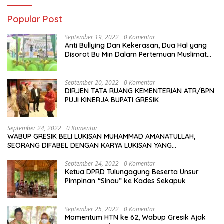
Popular Post
September 19, 2022
0 Komentar
Anti Bullying Dan Kekerasan, Dua Hal yang
Disorot Bu Min Dalam Pertemuan Muslimat
NU Se-Duduksampeyan
September 20, 2022
0 Komentar
DIRJEN TATA RUANG KEMENTERIAN ATR/BPN
PUJI KINERJA BUPATI GRESIK
September 24, 2022
0 Komentar
WABUP GRESIK BELI LUKISAN MUHAMMAD AMANATULLAH,
SEORANG DIFABEL DENGAN KARYA LUKISAN YANG
MENAKJUBKAN
September 24, 2022
0 Komentar
Ketua DPRD Tulungagung Beserta Unsur
Pimpinan “Sinau” ke Kades Sekapuk
September 25, 2022
0 Komentar
Momentum HTN ke 62, Wabup Gresik Ajak