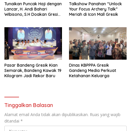
Tunaikan Puncak Haji dengan
Talkshow Panahan “Unlock
Lancar, H. Andi Bahari
Your Focus Archery Talk”
Wibisono, S.H Doakan Gresik
Meriah di Icon Mall Gresik
dan Kobarkan Semangat
Prestasi Olahraga
Pasar Bandeng Gresik Kian
Dinas KBPPPA Gresik
Semarak, Bandeng Kawak 19
Gandeng Media Perkuat
Kilogram Jadi Rekor Baru
Ketahanan Keluarga
Tinggalkan Balasan
Alamat email Anda tidak akan dipublikasikan.
Ruas yang wajib
ditandai
*