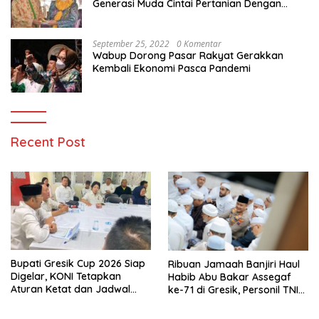
Generasi Muda Cintai Pertanian Dengan
Memanfaatkan Teknologi
September 25, 2022
0 Komentar
Wabup Dorong Pasar Rakyat Gerakkan
Kembali Ekonomi Pasca Pandemi
Recent Post
Bupati Gresik Cup 2026 Siap
Ribuan Jamaah Banjiri Haul
Digelar, KONI Tetapkan
Habib Abu Bakar Assegaf
Aturan Ketat dan Jadwal
ke-71 di Gresik, Personil TNI
Empat Cabang Olahraga
Polri Lakukan Pengamanan