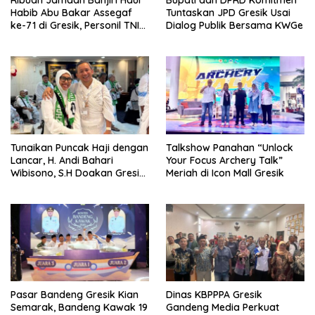
Habib Abu Bakar Assegaf
Tuntaskan JPD Gresik Usai
ke-71 di Gresik, Personil TNI
Dialog Publik Bersama KWGe
Polri Lakukan Pengamanan
Tunaikan Puncak Haji dengan
Talkshow Panahan “Unlock
Lancar, H. Andi Bahari
Your Focus Archery Talk”
Wibisono, S.H Doakan Gresik
Meriah di Icon Mall Gresik
dan Kobarkan Semangat
Prestasi Olahraga
Pasar Bandeng Gresik Kian
Dinas KBPPPA Gresik
Semarak, Bandeng Kawak 19
Gandeng Media Perkuat