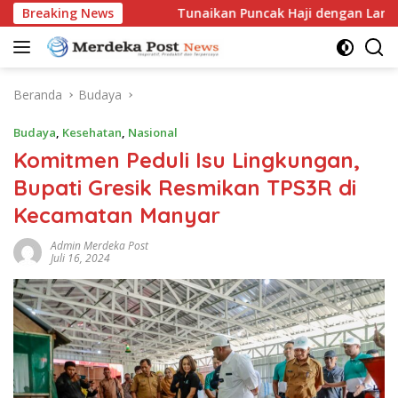
Langsung
 KWGe
Breaking News
Tunaikan Puncak Haji dengan Lancar, H. Andi Ba
ke
konten
Beranda
Budaya
Budaya
,
Kesehatan
,
Nasional
Komitmen Peduli Isu Lingkungan,
Bupati Gresik Resmikan TPS3R di
Kecamatan Manyar
Admin Merdeka Post
Juli 16, 2024