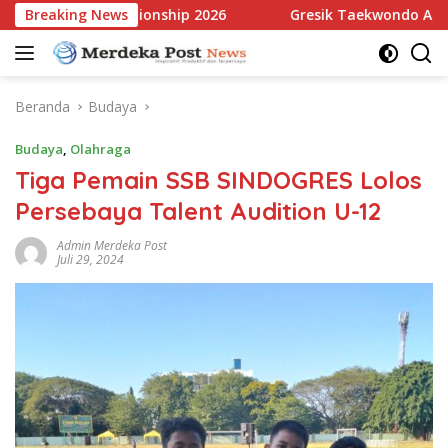
Langsung
ball Championship 2026
Breaking News
Gresik Taekwondo Academy Raih
ke
konten
Beranda
Budaya
Budaya
,
Olahraga
Tiga Pemain SSB SINDOGRES Lolos
Persebaya Talent Audition U-12
Admin Merdeka Post
Juli 29, 2024