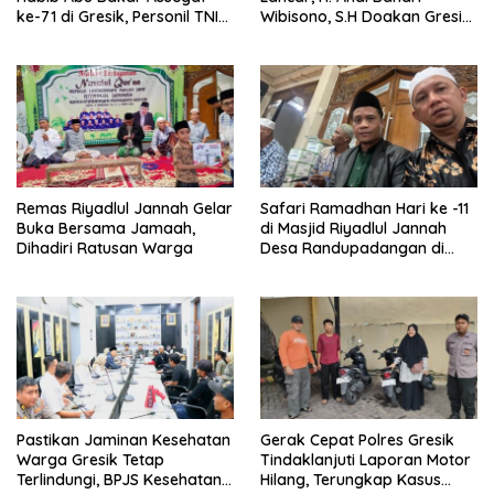
ke-71 di Gresik, Personil TNI
Wibisono, S.H Doakan Gresik
Polri Lakukan Pengamanan
dan Kobarkan Semangat
Prestasi Olahraga
Remas Riyadlul Jannah Gelar
Safari Ramadhan Hari ke -11
Buka Bersama Jamaah,
di Masjid Riyadlul Jannah
Dihadiri Ratusan Warga
Desa Randupadangan di
Hadiri 500 Jamaah
Pastikan Jaminan Kesehatan
Gerak Cepat Polres Gresik
Warga Gresik Tetap
Tindaklanjuti Laporan Motor
Terlindungi, BPJS Kesehatan
Hilang, Terungkap Kasus