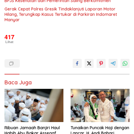
BPJS Kesehatan dan Pemerintah Saling Berkomitmen
Gerak Cepat Polres Gresik Tindaklanjuti Laporan Motor
Hilang, Terungkap Kasus Tertukar di Parkiran Indomaret
Manyar
417
Lihat
Baca Juga
Ribuan Jamaah Banjiri Haul
Tunaikan Puncak Haji dengan
Habib Abu Bakar Assegaf
Lancar, H. Andi Bahari