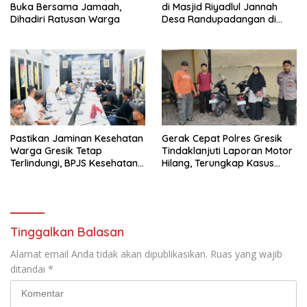
Buka Bersama Jamaah,
di Masjid Riyadlul Jannah
Dihadiri Ratusan Warga
Desa Randupadangan di
Hadiri 500 Jamaah
Pastikan Jaminan Kesehatan
Gerak Cepat Polres Gresik
Warga Gresik Tetap
Tindaklanjuti Laporan Motor
Terlindungi, BPJS Kesehatan
Hilang, Terungkap Kasus
dan Pemerintah Saling
Tertukar di Parkiran
Berkomitmen
Indomaret Manyar
Tinggalkan Balasan
Alamat email Anda tidak akan dipublikasikan.
Ruas yang wajib
ditandai
*