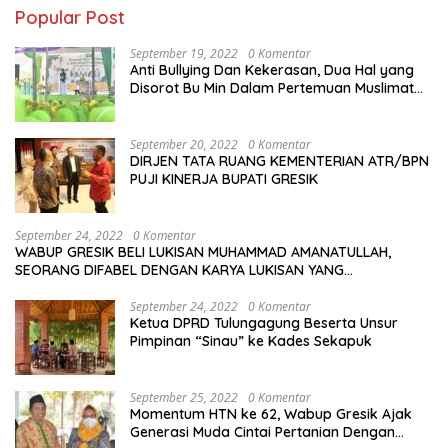
Popular Post
September 19, 2022
0 Komentar
Anti Bullying Dan Kekerasan, Dua Hal yang
Disorot Bu Min Dalam Pertemuan Muslimat
NU Se-Duduksampeyan
September 20, 2022
0 Komentar
DIRJEN TATA RUANG KEMENTERIAN ATR/BPN
PUJI KINERJA BUPATI GRESIK
September 24, 2022
0 Komentar
WABUP GRESIK BELI LUKISAN MUHAMMAD AMANATULLAH,
SEORANG DIFABEL DENGAN KARYA LUKISAN YANG
MENAKJUBKAN
September 24, 2022
0 Komentar
Ketua DPRD Tulungagung Beserta Unsur
Pimpinan “Sinau” ke Kades Sekapuk
September 25, 2022
0 Komentar
Momentum HTN ke 62, Wabup Gresik Ajak
Generasi Muda Cintai Pertanian Dengan