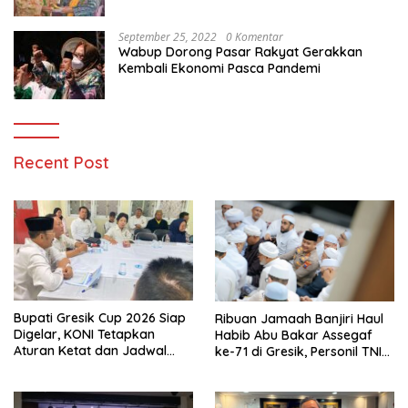
Memanfaatkan Teknologi
September 25, 2022
0 Komentar
Wabup Dorong Pasar Rakyat Gerakkan
Kembali Ekonomi Pasca Pandemi
Recent Post
Bupati Gresik Cup 2026 Siap
Ribuan Jamaah Banjiri Haul
Digelar, KONI Tetapkan
Habib Abu Bakar Assegaf
Aturan Ketat dan Jadwal
ke-71 di Gresik, Personil TNI
Empat Cabang Olahraga
Polri Lakukan Pengamanan