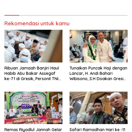
dan Pemerintah Saling
Tertukar di Parkiran
Berkomitmen
Indomaret Manyar
Rekomendasi untuk kamu
Ribuan Jamaah Banjiri Haul
Tunaikan Puncak Haji dengan
Habib Abu Bakar Assegaf
Lancar, H. Andi Bahari
ke-71 di Gresik, Personil TNI
Wibisono, S.H Doakan Gresik
Polri Lakukan Pengamanan
dan Kobarkan Semangat
Prestasi Olahraga
Remas Riyadlul Jannah Gelar
Safari Ramadhan Hari ke -11