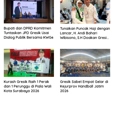
Bupati dan DPRD Komitmen
Tunaikan Puncak Haji dengan
Tuntaskan JPD Gresik Usai
Lancar, H. Andi Bahari
Dialog Publik Bersama KWGe
Wibisono, S.H Doakan Gresik
dan Kobarkan Semangat
Prestasi Olahraga
Kurash Gresik Raih 1 Perak
Gresik Sabet Empat Gelar di
dan 1 Perunggu di Piala Wali
Kejurprov Handball Jatim
Kota Surabaya 2026
2026