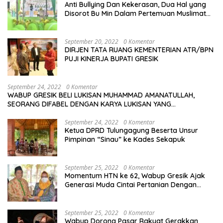
Anti Bullying Dan Kekerasan, Dua Hal yang
Disorot Bu Min Dalam Pertemuan Muslimat
NU Se-Duduksampeyan
September 20, 2022
0 Komentar
DIRJEN TATA RUANG KEMENTERIAN ATR/BPN
PUJI KINERJA BUPATI GRESIK
September 24, 2022
0 Komentar
WABUP GRESIK BELI LUKISAN MUHAMMAD AMANATULLAH,
SEORANG DIFABEL DENGAN KARYA LUKISAN YANG
MENAKJUBKAN
September 24, 2022
0 Komentar
Ketua DPRD Tulungagung Beserta Unsur
Pimpinan “Sinau” ke Kades Sekapuk
September 25, 2022
0 Komentar
Momentum HTN ke 62, Wabup Gresik Ajak
Generasi Muda Cintai Pertanian Dengan
Memanfaatkan Teknologi
September 25, 2022
0 Komentar
Wabup Dorong Pasar Rakyat Gerakkan