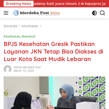
Langsung
ekwondo Academy Raih Juara Umum 2 di Kejurprov Jatim 2026
Breaking News
ke
konten
Beranda
Kesehatan
Kesehatan
,
Nasional
BPJS Kesehatan Gresik Pastikan
Layanan JKN Tetap Bisa Diakses di
Luar Kota Saat Mudik Lebaran
Admin Merdeka Post
Maret 10, 2026