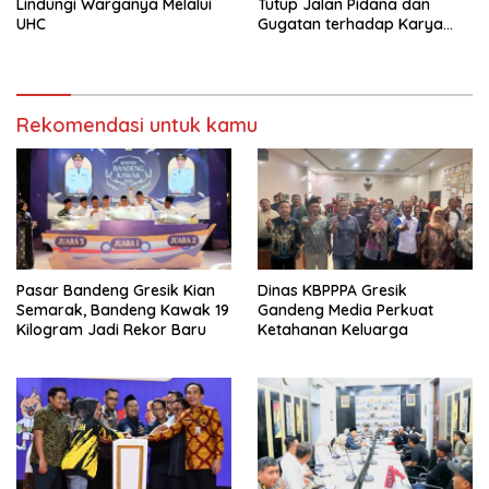
Lindungi Warganya Melalui
Tutup Jalan Pidana dan
UHC
Gugatan terhadap Karya
Jurnalistik
Rekomendasi untuk kamu
Pasar Bandeng Gresik Kian
Dinas KBPPPA Gresik
Semarak, Bandeng Kawak 19
Gandeng Media Perkuat
Kilogram Jadi Rekor Baru
Ketahanan Keluarga