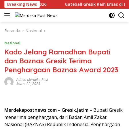
Langsung
ik Jatim Open 2026
Breaking News
Gateball Gresik Raih Emas di East J
ke
konten
Beranda
Nasional
Nasional
Kado Jelang Ramadhan Bupati
dan Baznas Gresik Terima
Penghargaan Baznas Award 2023
Admin Merdeka Post
Maret 22, 2023
Merdekapostnews.com – Gresik,Jatim –
Bupati Gresik
menerima penghargaan, dari Badan Amil Zakat
Nasional (BAZNAS) Republik Indonesia. Penghargaan