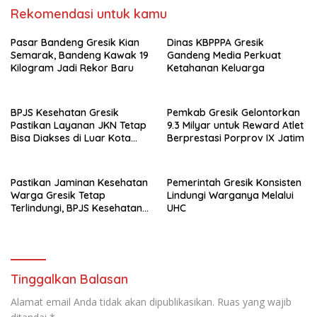
Rekomendasi untuk kamu
Pasar Bandeng Gresik Kian
Dinas KBPPPA Gresik
Semarak, Bandeng Kawak 19
Gandeng Media Perkuat
Kilogram Jadi Rekor Baru
Ketahanan Keluarga
BPJS Kesehatan Gresik
Pemkab Gresik Gelontorkan
Pastikan Layanan JKN Tetap
9.3 Milyar untuk Reward Atlet
Bisa Diakses di Luar Kota
Berprestasi Porprov IX Jatim
Saat Mudik Lebaran
Pastikan Jaminan Kesehatan
Pemerintah Gresik Konsisten
Warga Gresik Tetap
Lindungi Warganya Melalui
Terlindungi, BPJS Kesehatan
UHC
dan Pemerintah Saling
Berkomitmen
Tinggalkan Balasan
Alamat email Anda tidak akan dipublikasikan.
Ruas yang wajib