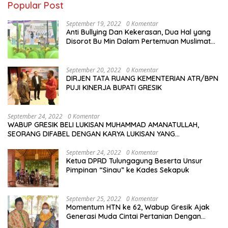
Popular Post
September 19, 2022
0 Komentar
Anti Bullying Dan Kekerasan, Dua Hal yang
Disorot Bu Min Dalam Pertemuan Muslimat
NU Se-Duduksampeyan
September 20, 2022
0 Komentar
DIRJEN TATA RUANG KEMENTERIAN ATR/BPN
PUJI KINERJA BUPATI GRESIK
September 24, 2022
0 Komentar
WABUP GRESIK BELI LUKISAN MUHAMMAD AMANATULLAH,
SEORANG DIFABEL DENGAN KARYA LUKISAN YANG
MENAKJUBKAN
September 24, 2022
0 Komentar
Ketua DPRD Tulungagung Beserta Unsur
Pimpinan “Sinau” ke Kades Sekapuk
September 25, 2022
0 Komentar
Momentum HTN ke 62, Wabup Gresik Ajak
Generasi Muda Cintai Pertanian Dengan
Memanfaatkan Teknologi