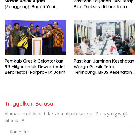
Masak Kolak Ayam
Pastikan Layanan JKN Tetap
(Sanggring), Bupati Yani
Bisa Diakses di Luar Kota
Sebut Identitas Sosial dan
Saat Mudik Lebaran
Religi Masyarakat Gresik
Pemkab Gresik Gelontorkan
Pastikan Jaminan Kesehatan
9.3 Milyar untuk Reward Atlet
Warga Gresik Tetap
Berprestasi Porprov IX Jatim
Terlindungi, BPJS Kesehatan
dan Pemerintah Saling
Berkomitmen
Tinggalkan Balasan
Alamat email Anda tidak akan dipublikasikan.
Ruas yang wajib
ditandai
*