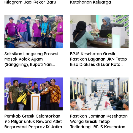
Kilogram Jadi Rekor Baru
Ketahanan Keluarga
Saksikan Langsung Prosesi
BPJS Kesehatan Gresik
Masak Kolak Ayam
Pastikan Layanan JKN Tetap
(Sanggring), Bupati Yani
Bisa Diakses di Luar Kota
Sebut Identitas Sosial dan
Saat Mudik Lebaran
Religi Masyarakat Gresik
Pemkab Gresik Gelontorkan
Pastikan Jaminan Kesehatan
9.3 Milyar untuk Reward Atlet
Warga Gresik Tetap
Berprestasi Porprov IX Jatim
Terlindungi, BPJS Kesehatan
dan Pemerintah Saling