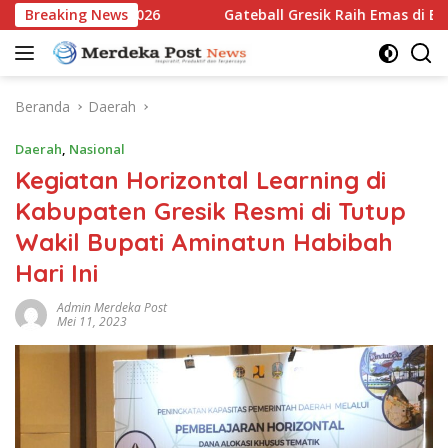
Langsung
atim Open 2026
Breaking News
Gateball Gresik Raih Emas di East Java 
ke
konten
Beranda
Daerah
Daerah
,
Nasional
Kegiatan Horizontal Learning di
Kabupaten Gresik Resmi di Tutup
Wakil Bupati Aminatun Habibah
Hari Ini
Admin Merdeka Post
Mei 11, 2023