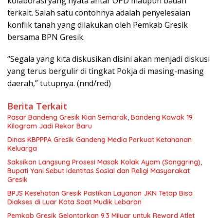
kolaborasi yang nyata antar OPD maupun badan
terkait. Salah satu contohnya adalah penyelesaian
konflik tanah yang dilakukan oleh Pemkab Gresik
bersama BPN Gresik.
“Segala yang kita diskusikan disini akan menjadi diskusi
yang terus bergulir di tingkat Pokja di masing-masing
daerah,” tutupnya. (nnd/red)
Berita Terkait
Pasar Bandeng Gresik Kian Semarak, Bandeng Kawak 19
Kilogram Jadi Rekor Baru
Dinas KBPPPA Gresik Gandeng Media Perkuat Ketahanan
Keluarga
Saksikan Langsung Prosesi Masak Kolak Ayam (Sanggring),
Bupati Yani Sebut Identitas Sosial dan Religi Masyarakat
Gresik
BPJS Kesehatan Gresik Pastikan Layanan JKN Tetap Bisa
Diakses di Luar Kota Saat Mudik Lebaran
Pemkab Gresik Gelontorkan 9.3 Milyar untuk Reward Atlet