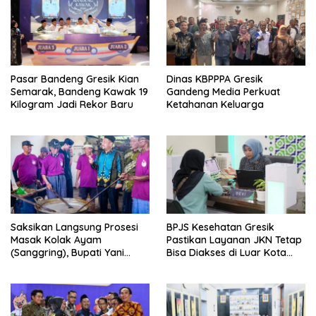
Pasar Bandeng Gresik Kian
Dinas KBPPPA Gresik
Semarak, Bandeng Kawak 19
Gandeng Media Perkuat
Kilogram Jadi Rekor Baru
Ketahanan Keluarga
Saksikan Langsung Prosesi
BPJS Kesehatan Gresik
Masak Kolak Ayam
Pastikan Layanan JKN Tetap
(Sanggring), Bupati Yani
Bisa Diakses di Luar Kota
Sebut Identitas Sosial dan
Saat Mudik Lebaran
Religi Masyarakat Gresik