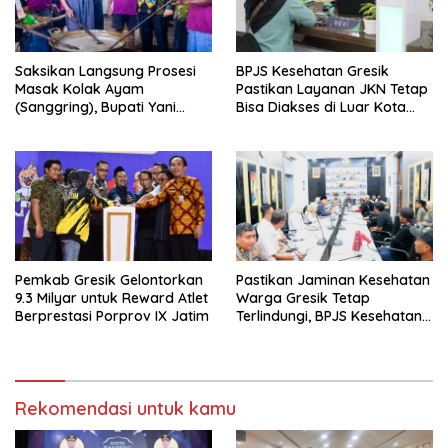
Saksikan Langsung Prosesi
BPJS Kesehatan Gresik
Masak Kolak Ayam
Pastikan Layanan JKN Tetap
(Sanggring), Bupati Yani
Bisa Diakses di Luar Kota
Sebut Identitas Sosial dan
Saat Mudik Lebaran
Religi Masyarakat Gresik
Pemkab Gresik Gelontorkan
Pastikan Jaminan Kesehatan
9.3 Milyar untuk Reward Atlet
Warga Gresik Tetap
Berprestasi Porprov IX Jatim
Terlindungi, BPJS Kesehatan
dan Pemerintah Saling
Berkomitmen
Rekomendasi untuk kamu