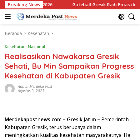
Langsung
 Jatim Open 2026
Breaking News
Gateball Gresik Raih Emas di East Jav
ke
konten
Beranda
Kesehatan
Kesehatan
,
Nasional
Realisasikan Nawakarsa Gresik
Sehati, Bu Min Sampaikan Progress
Kesehatan di Kabupaten Gresik
Admin Merdeka Post
Agustus 3, 2023
Merdekapostnews.com – Gresik,Jatim –
Pemerintah
Kabupaten Gresik, terus berupaya dalam
meningkatkan kualitas kesehatan masyarakatnya. Hal