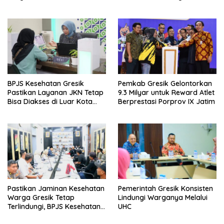
BPJS Kesehatan Gresik
Pemkab Gresik Gelontorkan
Pastikan Layanan JKN Tetap
9.3 Milyar untuk Reward Atlet
Bisa Diakses di Luar Kota
Berprestasi Porprov IX Jatim
Saat Mudik Lebaran
Pastikan Jaminan Kesehatan
Pemerintah Gresik Konsisten
Warga Gresik Tetap
Lindungi Warganya Melalui
Terlindungi, BPJS Kesehatan
UHC
dan Pemerintah Saling