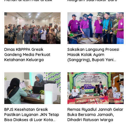
Dinas KBPPPA Gresik
Saksikan Langsung Prosesi
Gandeng Media Perkuat
Masak Kolak Ayam
Ketahanan Keluarga
(Sanggring), Bupati Yani
Sebut Identitas Sosial dan
Religi Masyarakat Gresik
BPJS Kesehatan Gresik
Remas Riyadlul Jannah Gelar
Pastikan Layanan JKN Tetap
Buka Bersama Jamaah,
Bisa Diakses di Luar Kota
Dihadiri Ratusan Warga
Saat Mudik Lebaran