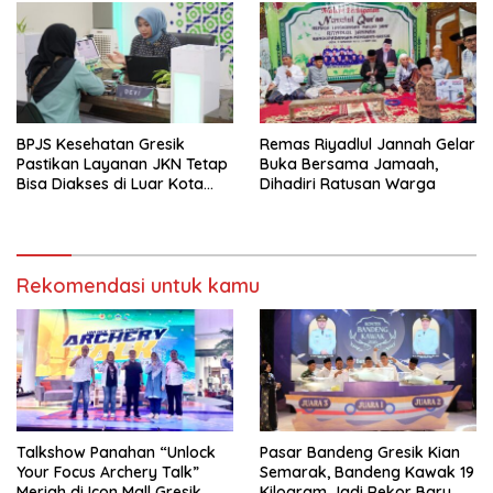
BPJS Kesehatan Gresik
Remas Riyadlul Jannah Gelar
Pastikan Layanan JKN Tetap
Buka Bersama Jamaah,
Bisa Diakses di Luar Kota
Dihadiri Ratusan Warga
Saat Mudik Lebaran
Rekomendasi untuk kamu
Talkshow Panahan “Unlock
Pasar Bandeng Gresik Kian
Your Focus Archery Talk”
Semarak, Bandeng Kawak 19
Meriah di Icon Mall Gresik
Kilogram Jadi Rekor Baru