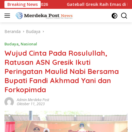
Langsung
tim Open 2026
Breaking News
Gateball Gresik Raih Emas di East Java 
ke
konten
Beranda
Budaya
Budaya
,
Nasional
Wujud Cinta Pada Rosulullah,
Ratusan ASN Gresik Ikuti
Peringatan Maulid Nabi Bersama
Bupati Fandi Akhmad Yani dan
Forkopimda
Admin Merdeka Post
Oktober 11, 2023