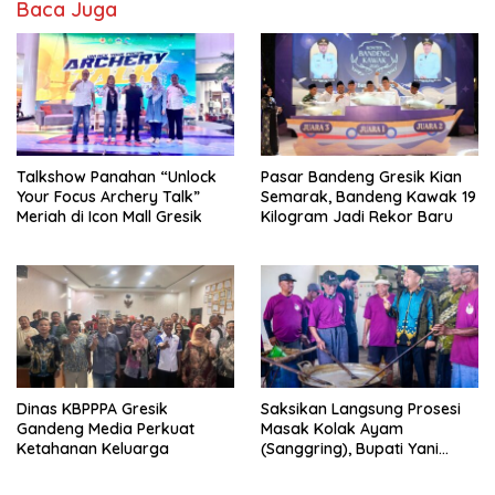
Baca Juga
Talkshow Panahan “Unlock
Pasar Bandeng Gresik Kian
Your Focus Archery Talk”
Semarak, Bandeng Kawak 19
Meriah di Icon Mall Gresik
Kilogram Jadi Rekor Baru
Dinas KBPPPA Gresik
Saksikan Langsung Prosesi
Gandeng Media Perkuat
Masak Kolak Ayam
Ketahanan Keluarga
(Sanggring), Bupati Yani
Sebut Identitas Sosial dan
Religi Masyarakat Gresik