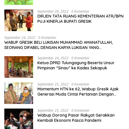
NU Se-Duduksampeyan
September 20, 2022
0 Komentar
DIRJEN TATA RUANG KEMENTERIAN ATR/BPN
PUJI KINERJA BUPATI GRESIK
September 24, 2022
0 Komentar
WABUP GRESIK BELI LUKISAN MUHAMMAD AMANATULLAH,
SEORANG DIFABEL DENGAN KARYA LUKISAN YANG
MENAKJUBKAN
September 24, 2022
0 Komentar
Ketua DPRD Tulungagung Beserta Unsur
Pimpinan “Sinau” ke Kades Sekapuk
September 25, 2022
0 Komentar
Momentum HTN ke 62, Wabup Gresik Ajak
Generasi Muda Cintai Pertanian Dengan
Memanfaatkan Teknologi
September 25, 2022
0 Komentar
Wabup Dorong Pasar Rakyat Gerakkan
Kembali Ekonomi Pasca Pandemi