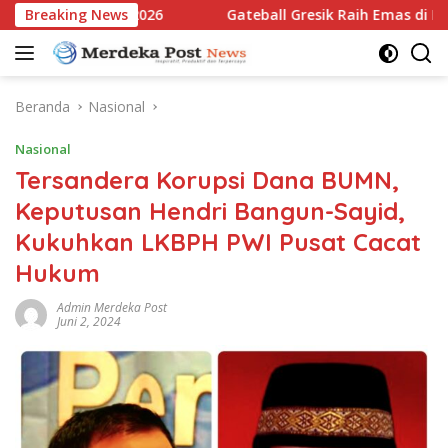
Langsung
tim Open 2026
Breaking News
Gateball Gresik Raih Emas di East Java Y
ke
konten
Beranda
Nasional
Nasional
Tersandera Korupsi Dana BUMN,
Keputusan Hendri Bangun-Sayid,
Kukuhkan LKBPH PWI Pusat Cacat
Hukum
Admin Merdeka Post
Juni 2, 2024