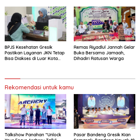
Religi Masyarakat Gresik
BPJS Kesehatan Gresik
Remas Riyadlul Jannah Gelar
Pastikan Layanan JKN Tetap
Buka Bersama Jamaah,
Bisa Diakses di Luar Kota
Dihadiri Ratusan Warga
Saat Mudik Lebaran
Rekomendasi untuk kamu
Talkshow Panahan “Unlock
Pasar Bandeng Gresik Kian