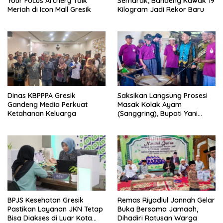
Your Focus Archery Talk”
Semarak, Bandeng Kawak 19
Meriah di Icon Mall Gresik
Kilogram Jadi Rekor Baru
Dinas KBPPPA Gresik
Saksikan Langsung Prosesi
Gandeng Media Perkuat
Masak Kolak Ayam
Ketahanan Keluarga
(Sanggring), Bupati Yani
Sebut Identitas Sosial dan
Religi Masyarakat Gresik
BPJS Kesehatan Gresik
Remas Riyadlul Jannah Gelar
Pastikan Layanan JKN Tetap
Buka Bersama Jamaah,
Bisa Diakses di Luar Kota
Dihadiri Ratusan Warga