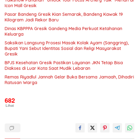
Talkshow Panahan “Unlock Your Focus Archery Talk” Meriah di
Icon Mall Gresik
Pasar Bandeng Gresik Kian Semarak, Bandeng Kawak 19
Kilogram Jadi Rekor Baru
Dinas KBPPPA Gresik Gandeng Media Perkuat Ketahanan
Keluarga
Saksikan Langsung Prosesi Masak Kolak Ayam (Sanggring),
Bupati Yani Sebut Identitas Sosial dan Religi Masyarakat
Gresik
BPJS Kesehatan Gresik Pastikan Layanan JKN Tetap Bisa
Diakses di Luar Kota Saat Mudik Lebaran
Remas Riyadlul Jannah Gelar Buka Bersama Jamaah, Dihadiri
Ratusan Warga
682
Lihat