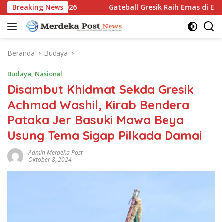
Langsung
im Open 2026
Breaking News
Gateball Gresik Raih Emas di East Java Yo
ke
konten
Beranda
Budaya
Budaya
,
Nasional
Disambut Khidmat Sekda Gresik
Achmad Washil, Kirab Bendera
Pataka Jer Basuki Mawa Beya
Usung Tema Sigap Pilkada Damai
Admin Merdeka Post
Oktober 8, 2024