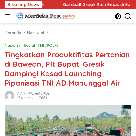
Langsung
 Open 2026
Breaking News
Gateball Gresik Raih Emas di East Java Yout
ke
konten
Beranda
Nasional
Nasional
,
Sosial
,
TNI /POLRI
Tingkatkan Produktifitas Pertanian
di Bawean, Plt Bupati Gresik
Dampingi Kasad Launching
Pipanisasi TNI AD Manunggal Air
Admin Merdeka Post
November 1, 2024