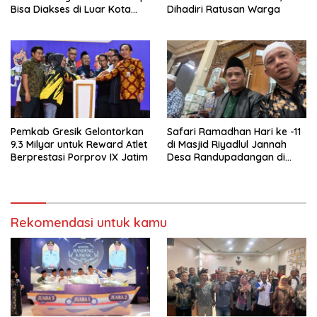
Bisa Diakses di Luar Kota
Dihadiri Ratusan Warga
Saat Mudik Lebaran
Pemkab Gresik Gelontorkan
Safari Ramadhan Hari ke -11
9.3 Milyar untuk Reward Atlet
di Masjid Riyadlul Jannah
Berprestasi Porprov IX Jatim
Desa Randupadangan di
Hadiri 500 Jamaah
Rekomendasi untuk kamu