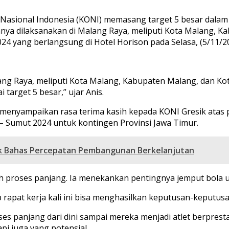
Nasional Indonesia (KONI) memasang target 5 besar dalam 
a dilaksanakan di Malang Raya, meliputi Kota Malang, Kab
024 yang berlangsung di Hotel Horison pada Selasa, (5/11/2
ng Raya, meliputi Kota Malang, Kabupaten Malang, dan Kota
target 5 besar,” ujar Anis.
menyampaikan rasa terima kasih kepada KONI Gresik atas pr
 – Sumut 2024 untuk kontingen Provinsi Jawa Timur.
sik Bahas Percepatan Pembangunan Berkelanjutan
h proses panjang. Ia menekankan pentingnya jemput bola u
ap rapat kerja kali ini bisa menghasilkan keputusan-keputu
oses panjang dari dini sampai mereka menjadi atlet berpresta
api juga yang potensial.