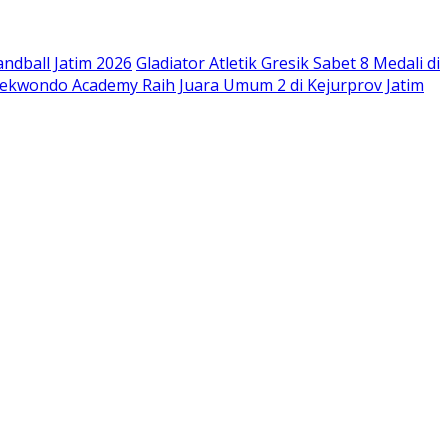
andball Jatim 2026
Gladiator Atletik Gresik Sabet 8 Medali di
aekwondo Academy Raih Juara Umum 2 di Kejurprov Jatim