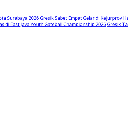
Kota Surabaya 2026
Gresik Sabet Empat Gelar di Kejurprov H
as di East Java Youth Gateball Championship 2026
Gresik T