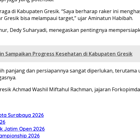
a di Kabupaten Gresik. “Saya berharap raker ini menghas
ar Gresik bisa melampaui target,” ujar Aminatun Habibah.
mur, Dedy Suharyadi, menegaskan pentingnya mempersiapkan
Min Sampaikan Progress Kesehatan di Kabupaten Gresik
ih panjang dan persiapannya sangat diperlukan, terutama 
gasnya.
Gresik Achmad Washil Miftahul Rachman, jajaran Forkopimd
Kota Surabaya 2026
026
tik Jatim Open 2026
hampionship 2026