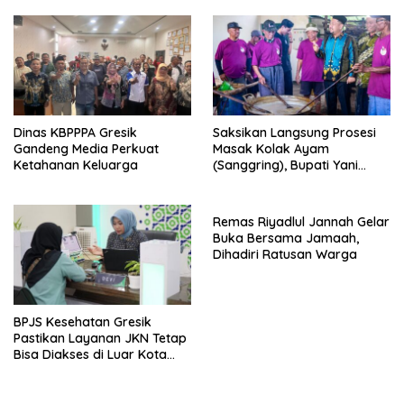
Dinas KBPPPA Gresik
Saksikan Langsung Prosesi
Gandeng Media Perkuat
Masak Kolak Ayam
Ketahanan Keluarga
(Sanggring), Bupati Yani
Sebut Identitas Sosial dan
Religi Masyarakat Gresik
Remas Riyadlul Jannah Gelar
Buka Bersama Jamaah,
Dihadiri Ratusan Warga
BPJS Kesehatan Gresik
Pastikan Layanan JKN Tetap
Bisa Diakses di Luar Kota
Saat Mudik Lebaran