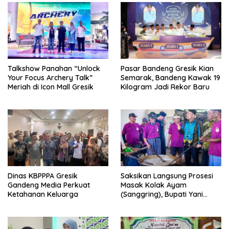
Talkshow Panahan “Unlock
Pasar Bandeng Gresik Kian
Your Focus Archery Talk”
Semarak, Bandeng Kawak 19
Meriah di Icon Mall Gresik
Kilogram Jadi Rekor Baru
Dinas KBPPPA Gresik
Saksikan Langsung Prosesi
Gandeng Media Perkuat
Masak Kolak Ayam
Ketahanan Keluarga
(Sanggring), Bupati Yani
Sebut Identitas Sosial dan
Religi Masyarakat Gresik