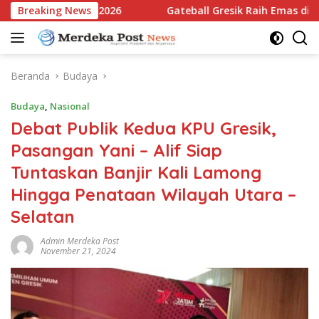
Langsung
 Jatim Open 2026
Breaking News
Gateball Gresik Raih Emas di East Jav
ke
konten
Beranda
Budaya
Budaya
,
Nasional
Debat Publik Kedua KPU Gresik,
Pasangan Yani – Alif Siap
Tuntaskan Banjir Kali Lamong
Hingga Penataan Wilayah Utara –
Selatan
Admin Merdeka Post
November 21, 2024