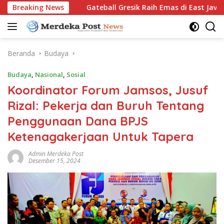
Langsung
pen 2026
Breaking News
Gateball Gresik Raih Emas di East Java Youth
ke
konten
Beranda
Budaya
Budaya
,
Nasional
,
Sosial
Koordinator Forum Jamsos, Jusuf
Rizal: Pekerja dan Buruh Tentang
Penggunaan Dana BPJS
Ketenagakerjaan Untuk Tapera
Admin Merdeka Post
Desember 15, 2024