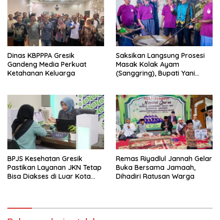
Dinas KBPPPA Gresik
Saksikan Langsung Prosesi
Gandeng Media Perkuat
Masak Kolak Ayam
Ketahanan Keluarga
(Sanggring), Bupati Yani
Sebut Identitas Sosial dan
Religi Masyarakat Gresik
BPJS Kesehatan Gresik
Remas Riyadlul Jannah Gelar
Pastikan Layanan JKN Tetap
Buka Bersama Jamaah,
Bisa Diakses di Luar Kota
Dihadiri Ratusan Warga
Saat Mudik Lebaran