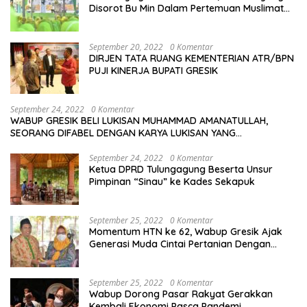
Disorot Bu Min Dalam Pertemuan Muslimat
NU Se-Duduksampeyan
September 20, 2022
0 Komentar
DIRJEN TATA RUANG KEMENTERIAN ATR/BPN
PUJI KINERJA BUPATI GRESIK
September 24, 2022
0 Komentar
WABUP GRESIK BELI LUKISAN MUHAMMAD AMANATULLAH,
SEORANG DIFABEL DENGAN KARYA LUKISAN YANG
MENAKJUBKAN
September 24, 2022
0 Komentar
Ketua DPRD Tulungagung Beserta Unsur
Pimpinan “Sinau” ke Kades Sekapuk
September 25, 2022
0 Komentar
Momentum HTN ke 62, Wabup Gresik Ajak
Generasi Muda Cintai Pertanian Dengan
Memanfaatkan Teknologi
September 25, 2022
0 Komentar
Wabup Dorong Pasar Rakyat Gerakkan
Kembali Ekonomi Pasca Pandemi