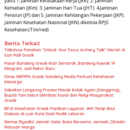
yaitu 1. Jaminan Kecelakaan Kerja (JKK). 2. Jaminan
Kematian (JKm). 3. Jaminan Hari Tua (JHT). 4.Jaminan
Pensiun (JP) dan 5. Jaminan Kehilangan Pekerjaan (JKP).
Jaminan Kesehatan Nasional (JKN) dikelola BPJS
Kesehatan.(Tim/red)
Berita Terkait
Talkshow Panahan “Unlock Your Focus Archery Talk” Meriah di
Icon Mall Gresik
Pasar Bandeng Gresik Kian Semarak, Bandeng Kawak 19
Kilogram Jadi Rekor Baru
Dinas KBPPPA Gresik Gandeng Media Perkuat Ketahanan
Keluarga
Saksikan Langsung Prosesi Masak Kolak Ayam (Sanggring),
Bupati Yani Sebut Identitas Sosial dan Religi Masyarakat
Gresik
BPJS Kesehatan Gresik Pastikan Layanan JKN Tetap Bisa
Diakses di Luar Kota Saat Mudik Lebaran
Remas Riyadlul Jannah Gelar Buka Bersama Jamaah, Dihadiri
Ratusan Warga