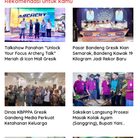
Rekomendasi untuk kamu
Talkshow Panahan “Unlock
Pasar Bandeng Gresik Kian
Your Focus Archery Talk”
Semarak, Bandeng Kawak 19
Meriah di Icon Mall Gresik
Kilogram Jadi Rekor Baru
Dinas KBPPPA Gresik
Saksikan Langsung Prosesi
Gandeng Media Perkuat
Masak Kolak Ayam
Ketahanan Keluarga
(Sanggring), Bupati Yani
Sebut Identitas Sosial dan
Religi Masyarakat Gresik