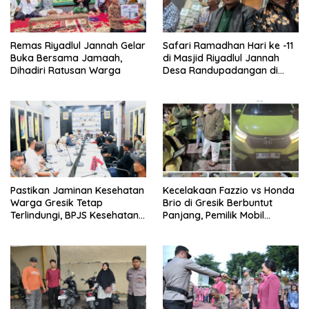
Remas Riyadlul Jannah Gelar
Safari Ramadhan Hari ke -11
Buka Bersama Jamaah,
di Masjid Riyadlul Jannah
Dihadiri Ratusan Warga
Desa Randupadangan di
Hadiri 500 Jamaah
Pastikan Jaminan Kesehatan
Kecelakaan Fazzio vs Honda
Warga Gresik Tetap
Brio di Gresik Berbuntut
Terlindungi, BPJS Kesehatan
Panjang, Pemilik Mobil
dan Pemerintah Saling
Tempuh Jalur Hukum
Berkomitmen