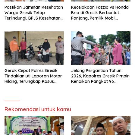
Pastikan Jaminan Kesehatan
Kecelakaan Fazzio vs Honda
Warga Gresik Tetap
Brio di Gresik Berbuntut
Terlindungi, BPJS Kesehatan
Panjang, Pemilik Mobil
dan Pemerintah Saling
Tempuh Jalur Hukum
Berkomitmen
Gerak Cepat Polres Gresik
Jelang Pergantian Tahun
Tindaklanjuti Laporan Motor
2026, Kapolres Gresik Pimpin
Hilang, Terungkap Kasus
Kenaikan Pangkat 96
Tertukar di Parkiran
Personel Polri dan 5 ASN
Indomaret Manyar
Rekomendasi untuk kamu