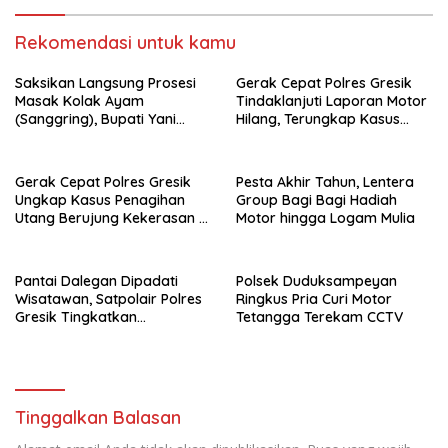
Rekomendasi untuk kamu
Saksikan Langsung Prosesi
Gerak Cepat Polres Gresik
Masak Kolak Ayam
Tindaklanjuti Laporan Motor
(Sanggring), Bupati Yani
Hilang, Terungkap Kasus
Sebut Identitas Sosial dan
Tertukar di Parkiran
Religi Masyarakat Gresik
Indomaret Manyar
Gerak Cepat Polres Gresik
Pesta Akhir Tahun, Lentera
Ungkap Kasus Penagihan
Group Bagi Bagi Hadiah
Utang Berujung Kekerasan di
Motor hingga Logam Mulia
Kebomas
Pantai Dalegan Dipadati
Polsek Duduksampeyan
Wisatawan, Satpolair Polres
Ringkus Pria Curi Motor
Gresik Tingkatkan
Tetangga Terekam CCTV
Pengamanan Nataru
Tinggalkan Balasan