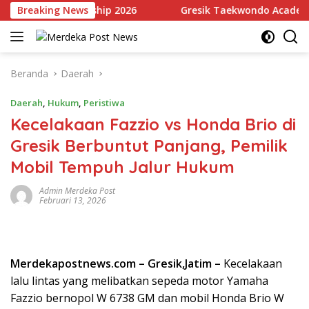
Langsung
eball Championship 2026
Breaking News
Gresik Taekwondo Academy Raih
ke
konten
Beranda
Daerah
Daerah
,
Hukum
,
Peristiwa
Kecelakaan Fazzio vs Honda Brio di
Gresik Berbuntut Panjang, Pemilik
Mobil Tempuh Jalur Hukum
Admin Merdeka Post
Februari 13, 2026
Merdekapostnews.com – Gresik,Jatim –
Kecelakaan
lalu lintas yang melibatkan sepeda motor Yamaha
Fazzio bernopol W 6738 GM dan mobil Honda Brio W