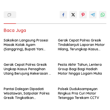
Baca Juga
Saksikan Langsung Prosesi
Gerak Cepat Polres Gresik
Masak Kolak Ayam
Tindaklanjuti Laporan Motor
(Sanggring), Bupati Yani
Hilang, Terungkap Kasus
Sebut Identitas Sosial dan
Tertukar di Parkiran
Religi Masyarakat Gresik
Indomaret Manyar
Gerak Cepat Polres Gresik
Pesta Akhir Tahun, Lentera
Ungkap Kasus Penagihan
Group Bagi Bagi Hadiah
Utang Berujung Kekerasan di
Motor hingga Logam Mulia
Kebomas
Pantai Dalegan Dipadati
Polsek Duduksampeyan
Wisatawan, Satpolair Polres
Ringkus Pria Curi Motor
Gresik Tingkatkan
Tetangga Terekam CCTV
Pengamanan Nataru