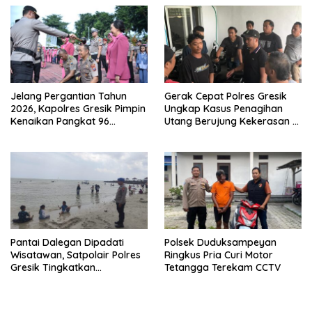
Indomaret Manyar
Jelang Pergantian Tahun
Gerak Cepat Polres Gresik
2026, Kapolres Gresik Pimpin
Ungkap Kasus Penagihan
Kenaikan Pangkat 96
Utang Berujung Kekerasan di
Personel Polri dan 5 ASN
Kebomas
Pantai Dalegan Dipadati
Polsek Duduksampeyan
Wisatawan, Satpolair Polres
Ringkus Pria Curi Motor
Gresik Tingkatkan
Tetangga Terekam CCTV
Pengamanan Nataru