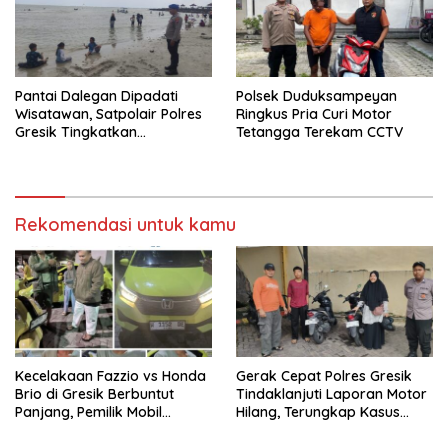
Pantai Dalegan Dipadati
Polsek Duduksampeyan
Wisatawan, Satpolair Polres
Ringkus Pria Curi Motor
Gresik Tingkatkan
Tetangga Terekam CCTV
Pengamanan Nataru
Rekomendasi untuk kamu
Kecelakaan Fazzio vs Honda
Gerak Cepat Polres Gresik
Brio di Gresik Berbuntut
Tindaklanjuti Laporan Motor
Panjang, Pemilik Mobil
Hilang, Terungkap Kasus
Tempuh Jalur Hukum
Tertukar di Parkiran