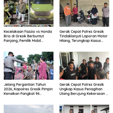
Kecelakaan Fazzio vs Honda
Gerak Cepat Polres Gresik
Brio di Gresik Berbuntut
Tindaklanjuti Laporan Motor
Panjang, Pemilik Mobil
Hilang, Terungkap Kasus
Tempuh Jalur Hukum
Tertukar di Parkiran
Indomaret Manyar
Jelang Pergantian Tahun
Gerak Cepat Polres Gresik
2026, Kapolres Gresik Pimpin
Ungkap Kasus Penagihan
Kenaikan Pangkat 96
Utang Berujung Kekerasan di
Personel Polri dan 5 ASN
Kebomas