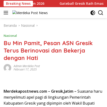
Langsung
tletik Jatim Open 2026
Breaking News
Gateball Gresik Raih Emas di Ea
ke
konten
Beranda
Nasional
Nasional
Bu Min Pamit, Pesan ASN Gresik
Terus Berinovasi dan Bekerja
dengan Hati
Admin Merdeka Post
Februari 17, 2025
Merdekapostnews.com – Gresik,Jatim –
Suasana haru
menyelimuti apel pagi di lingkungan Pemerintah
Kabupaten Gresik yang dipimpin oleh Wakil Bupati