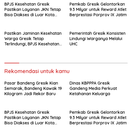
BPJS Kesehatan Gresik
Pemkab Gresik Gelontorkan
Pastikan Layanan JKN Tetap
9.3 Milyar untuk Reward Atlet
Bisa Diakses di Luar Kota
Berprestasi Porprov IX Jatim
Saat Mudik Lebaran
Pastikan Jaminan Kesehatan
Pemerintah Gresik Konsisten
Warga Gresik Tetap
Lindungi Warganya Melalui
Terlindungi, BPJS Kesehatan
UHC
dan Pemerintah Saling
Berkomitmen
Rekomendasi untuk kamu
Pasar Bandeng Gresik Kian
Dinas KBPPPA Gresik
Semarak, Bandeng Kawak 19
Gandeng Media Perkuat
Kilogram Jadi Rekor Baru
Ketahanan Keluarga
BPJS Kesehatan Gresik
Pemkab Gresik Gelontorkan
Pastikan Layanan JKN Tetap
9.3 Milyar untuk Reward Atlet
Bisa Diakses di Luar Kota
Berprestasi Porprov IX Jatim
Saat Mudik Lebaran