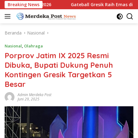
Langsung
atim Open 2026
Breaking News
Gateball Gresik Raih Emas di East Java 
ke
konten
Beranda
Nasional
Nasional
,
Olahraga
Porprov Jatim IX 2025 Resmi
Dibuka, Bupati Dukung Penuh
Kontingen Gresik Targetkan 5
Besar
Admin Merdeka Post
Juni 29, 2025