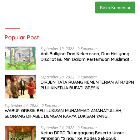
Popular Post
September 19, 2022
0 Komentar
Anti Bullying Dan Kekerasan, Dua Hal yang
Disorot Bu Min Dalam Pertemuan Muslimat
NU Se-Duduksampeyan
September 20, 2022
0 Komentar
DIRJEN TATA RUANG KEMENTERIAN ATR/BPN
PUJI KINERJA BUPATI GRESIK
September 24, 2022
0 Komentar
WABUP GRESIK BELI LUKISAN MUHAMMAD AMANATULLAH,
SEORANG DIFABEL DENGAN KARYA LUKISAN YANG
MENAKJUBKAN
September 24, 2022
0 Komentar
Ketua DPRD Tulungagung Beserta Unsur
Pimpinan “Sinau” ke Kades Sekapuk