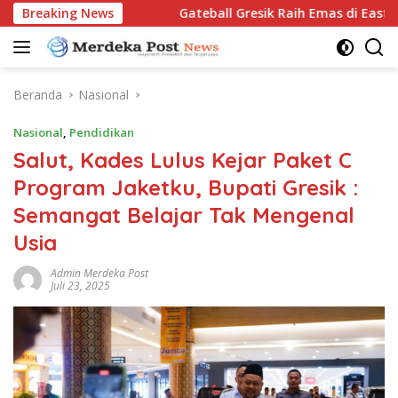
Langsung
 Open 2026
Breaking News
Gateball Gresik Raih Emas di East Java Yout
ke
konten
Beranda
Nasional
Nasional
,
Pendidikan
Salut, Kades Lulus Kejar Paket C
Program Jaketku, Bupati Gresik :
Semangat Belajar Tak Mengenal
Usia
Admin Merdeka Post
Juli 23, 2025