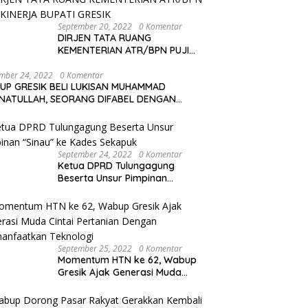
September 20, 2022
0 Komentar
DIRJEN TATA RUANG
KEMENTERIAN ATR/BPN PUJI
KINERJA BUPATI GRESIK
mber 24, 2022
0 Komentar
UP GRESIK BELI LUKISAN MUHAMMAD
NATULLAH, SEORANG DIFABEL DENGAN
YA LUKISAN YANG MENAKJUBKAN
September 24, 2022
0 Komentar
Ketua DPRD Tulungagung
Beserta Unsur Pimpinan
“Sinau” ke Kades Sekapuk
September 25, 2022
0 Komentar
Momentum HTN ke 62, Wabup
Gresik Ajak Generasi Muda
Cintai Pertanian Dengan
Memanfaatkan Teknologi