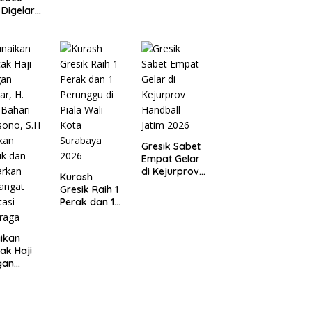
 Digelar,
I
apkan
an Ketat
 Jadwal
at
ang
hraga
Gresik Sabet
Empat Gelar
di Kejurprov
Kurash
Handball
Gresik Raih 1
Jatim 2026
Perak dan 1
Perunggu di
Piala Wali
ikan
Kota
ak Haji
Surabaya
gan
2026
ar, H.
 Bahari
sono, S.H