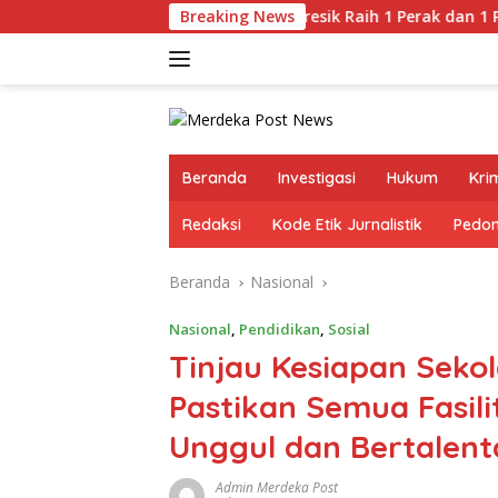
Langsung
Kurash Gresik Raih 1 Perak dan 1 Perunggu di Piala Wali 
Breaking News
ke
konten
Beranda
Investigasi
Hukum
Kri
Redaksi
Kode Etik Jurnalistik
Pedom
Beranda
Nasional
Nasional
,
Pendidikan
,
Sosial
Tinjau Kesiapan Sekol
Pastikan Semua Fasil
Unggul dan Bertalent
Admin Merdeka Post