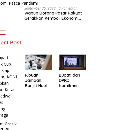
September 25, 2022
0 Komentar
Wabup Dorong Pasar Rakyat
Gerakkan Kembali Ekonomi
Pasca Pandemi
ent Post
Ribuan
Bupati dan
Jamaah
DPRD
Banjiri Haul
Komitmen
Habib Abu
Tuntaskan
Bakar
JPD Gresik
Assegaf ke-
Usai Dialog
71 di Gresik,
Publik
Personil TNI
Bersama
Polri Lakukan
KWGe
Pengamanan
ti Gresik
 2026