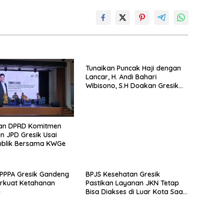
Tunaikan Puncak Haji dengan
Lancar, H. Andi Bahari
Wibisono, S.H Doakan Gresik
dan Kobarkan Semangat
Prestasi Olahraga
dan DPRD Komitmen
n JPD Gresik Usai
ublik Bersama KWGe
PPPA Gresik Gandeng
BPJS Kesehatan Gresik
rkuat Ketahanan
Pastikan Layanan JKN Tetap
a
Bisa Diakses di Luar Kota Saat
Mudik Lebaran