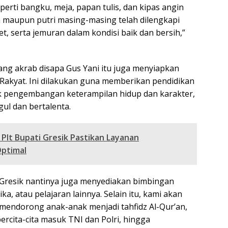
Doa
erti bangku, meja, papan tulis, dan kipas angin
Gres
ra maupun putri masing-masing telah dilengkapi
Kob
Sem
let, serta jemuran dalam kondisi baik dan bersih,”
Pres
Ola
yang akrab disapa Gus Yani itu juga menyiapkan
Rakyat. Ini dilakukan guna memberikan pendidikan
suk pengembangan keterampilan hidup dan karakter,
ul dan bertalenta.
Plt Bupati Gresik Pastikan Layanan
Optimal
Gresik nantinya juga menyediakan bimbingan
ka, atau pelajaran lainnya. Selain itu, kami akan
mendorong anak-anak menjadi tahfidz Al-Qur’an,
ercita-cita masuk TNI dan Polri, hingga