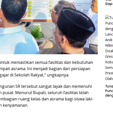
Siap
KON
Tet
Atur
dan
Emp
Cab
Ola
untuk memastikan semua fasilitas dan kebutuhan
pati asrama. Ini menjadi bagian dari persiapan
gajar di Sekolah Rakyat,” ungkapnya.
angunan SR tersebut sangat layak dan memenuhi
Tuna
Punc
 pusat. Menurut Bupati, seluruh fasilitas telah
den
mbagian ruang kelas dan asrama bagi siswa laki-
Lanc
Andi
an kenyamanan.
Wibi