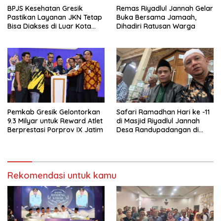
BPJS Kesehatan Gresik
Remas Riyadlul Jannah Gelar
Pastikan Layanan JKN Tetap
Buka Bersama Jamaah,
Bisa Diakses di Luar Kota
Dihadiri Ratusan Warga
Saat Mudik Lebaran
Pemkab Gresik Gelontorkan
Safari Ramadhan Hari ke -11
9.3 Milyar untuk Reward Atlet
di Masjid Riyadlul Jannah
Berprestasi Porprov IX Jatim
Desa Randupadangan di
Hadiri 500 Jamaah
Rekomendasi untuk kamu