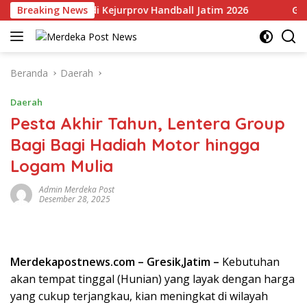
Langsung
t Empat Gelar di Kejurprov Handball Jatim 2026
Breaking News
Gladiato
ke
konten
Beranda
Daerah
Daerah
Pesta Akhir Tahun, Lentera Group
Bagi Bagi Hadiah Motor hingga
Logam Mulia
Admin Merdeka Post
Desember 28, 2025
Merdekapostnews.com – Gresik,Jatim –
Kebutuhan
akan tempat tinggal (Hunian) yang layak dengan harga
yang cukup terjangkau, kian meningkat di wilayah