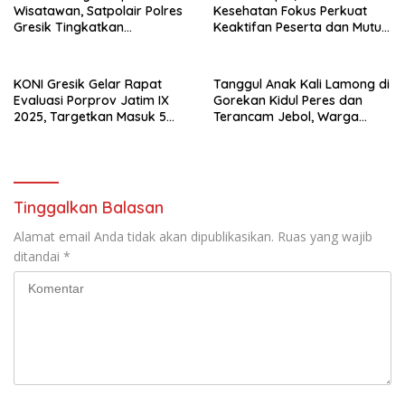
Wisatawan, Satpolair Polres
Kesehatan Fokus Perkuat
Gresik Tingkatkan
Keaktifan Peserta dan Mutu
Pengamanan Nataru
Layanan
KONI Gresik Gelar Rapat
Tanggul Anak Kali Lamong di
Evaluasi Porprov Jatim IX
Gorekan Kidul Peres dan
2025, Targetkan Masuk 5
Terancam Jebol, Warga
Besar di Porprov 2027
Bergerak Tinggikan Tanggul
Tinggalkan Balasan
Alamat email Anda tidak akan dipublikasikan.
Ruas yang wajib
ditandai
*