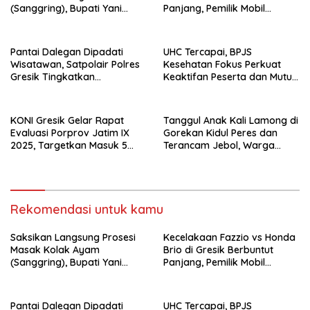
(Sanggring), Bupati Yani
Panjang, Pemilik Mobil
Sebut Identitas Sosial dan
Tempuh Jalur Hukum
Religi Masyarakat Gresik
Pantai Dalegan Dipadati
UHC Tercapai, BPJS
Wisatawan, Satpolair Polres
Kesehatan Fokus Perkuat
Gresik Tingkatkan
Keaktifan Peserta dan Mutu
Pengamanan Nataru
Layanan
KONI Gresik Gelar Rapat
Tanggul Anak Kali Lamong di
Evaluasi Porprov Jatim IX
Gorekan Kidul Peres dan
2025, Targetkan Masuk 5
Terancam Jebol, Warga
Besar di Porprov 2027
Bergerak Tinggikan Tanggul
Rekomendasi untuk kamu
Saksikan Langsung Prosesi
Kecelakaan Fazzio vs Honda
Masak Kolak Ayam
Brio di Gresik Berbuntut
(Sanggring), Bupati Yani
Panjang, Pemilik Mobil
Sebut Identitas Sosial dan
Tempuh Jalur Hukum
Religi Masyarakat Gresik
Pantai Dalegan Dipadati
UHC Tercapai, BPJS