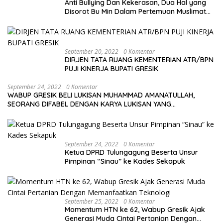
Anti Bullying Dan Kekerasan, Dua Hal yang
Disorot Bu Min Dalam Pertemuan Muslimat
NU Se-Duduksampeyan
September 20, 2022
0 Komentar
DIRJEN TATA RUANG KEMENTERIAN ATR/BPN
PUJI KINERJA BUPATI GRESIK
September 24, 2022
0 Komentar
WABUP GRESIK BELI LUKISAN MUHAMMAD AMANATULLAH,
SEORANG DIFABEL DENGAN KARYA LUKISAN YANG
MENAKJUBKAN
September 24, 2022
0 Komentar
Ketua DPRD Tulungagung Beserta Unsur
Pimpinan “Sinau” ke Kades Sekapuk
September 25, 2022
0 Komentar
Momentum HTN ke 62, Wabup Gresik Ajak
Generasi Muda Cintai Pertanian Dengan