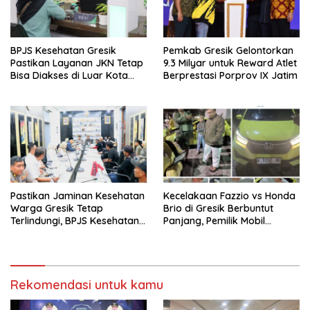
BPJS Kesehatan Gresik
Pemkab Gresik Gelontorkan
Pastikan Layanan JKN Tetap
9.3 Milyar untuk Reward Atlet
Bisa Diakses di Luar Kota
Berprestasi Porprov IX Jatim
Saat Mudik Lebaran
Pastikan Jaminan Kesehatan
Kecelakaan Fazzio vs Honda
Warga Gresik Tetap
Brio di Gresik Berbuntut
Terlindungi, BPJS Kesehatan
Panjang, Pemilik Mobil
dan Pemerintah Saling
Tempuh Jalur Hukum
Berkomitmen
Rekomendasi untuk kamu