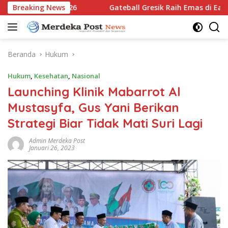
Langsung
im Open 2026
Breaking News
Gateball Gresik Raih Emas di East Java Yo
ke
konten
Beranda
Hukum
Hukum
,
Kesehatan
,
Nasional
Launching Klinik Mabarrot Al
Mustasyfa, Gus Yani Berikan
Strategi Biar Tidak Mati Suri Lagi
Admin Merdeka Post
Januari 26, 2023