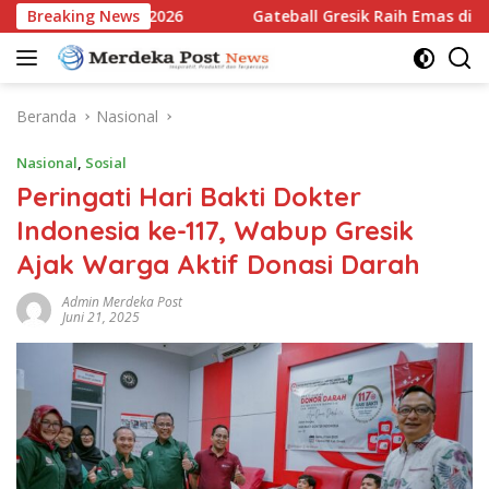
Langsung
 Jatim Open 2026
Breaking News
Gateball Gresik Raih Emas di East Jav
ke
konten
Beranda
Nasional
Nasional
,
Sosial
Peringati Hari Bakti Dokter
Indonesia ke-117, Wabup Gresik
Ajak Warga Aktif Donasi Darah
Admin Merdeka Post
Juni 21, 2025