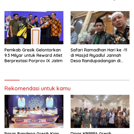
Saat Mudik Lebaran
Pemkab Gresik Gelontorkan
Safari Ramadhan Hari ke -11
9.3 Milyar untuk Reward Atlet
di Masjid Riyadlul Jannah
Berprestasi Porprov IX Jatim
Desa Randupadangan di
Hadiri 500 Jamaah
Rekomendasi untuk kamu
Pasar Bandeng Gresik Kian
Dinas KBPPPA Gresik