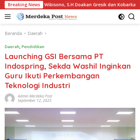
Langsung
 Andi Bahari Wibisono, S.H Doakan Gresik dan Kobarkan Semang
Breaking News
ke
konten
Beranda
Daerah
Daerah
,
Pendidikan
Launching GSI Bersama PT
Indospring, Sekda Washil Inginkan
Guru Ikuti Perkembangan
Teknologi Industri
Admin Merdeka Post
September 12, 2025