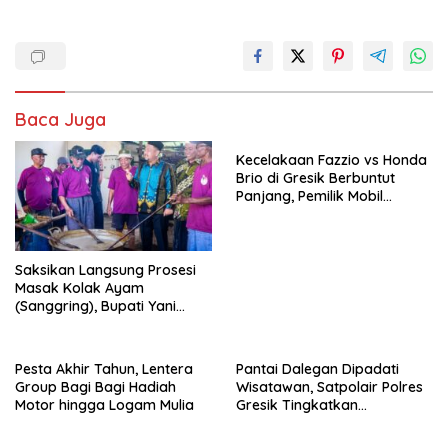
Baca Juga
Kecelakaan Fazzio vs Honda
Brio di Gresik Berbuntut
Panjang, Pemilik Mobil
Tempuh Jalur Hukum
Saksikan Langsung Prosesi
Masak Kolak Ayam
(Sanggring), Bupati Yani
Sebut Identitas Sosial dan
Religi Masyarakat Gresik
Pesta Akhir Tahun, Lentera
Pantai Dalegan Dipadati
Group Bagi Bagi Hadiah
Wisatawan, Satpolair Polres
Motor hingga Logam Mulia
Gresik Tingkatkan
Pengamanan Nataru