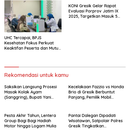
KONI Gresik Gelar Rapat
Evaluasi Porprov Jatim IX
2025, Targetkan Masuk 5
Besar di Porprov 2027
UHC Tercapai, BPJS
Kesehatan Fokus Perkuat
Keaktifan Peserta dan Mutu
Layanan
Rekomendasi untuk kamu
Saksikan Langsung Prosesi
Kecelakaan Fazzio vs Honda
Masak Kolak Ayam
Brio di Gresik Berbuntut
(Sanggring), Bupati Yani
Panjang, Pemilik Mobil
Sebut Identitas Sosial dan
Tempuh Jalur Hukum
Religi Masyarakat Gresik
Pesta Akhir Tahun, Lentera
Pantai Dalegan Dipadati
Group Bagi Bagi Hadiah
Wisatawan, Satpolair Polres
Motor hingga Logam Mulia
Gresik Tingkatkan