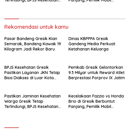
Terlindungi, BPJS Kesehatan
Panjang, Pemilik Mobil
dan Pemerintah Saling
Tempuh Jalur Hukum
Berkomitmen
Rekomendasi untuk kamu
Pasar Bandeng Gresik Kian
Dinas KBPPPA Gresik
Semarak, Bandeng Kawak 19
Gandeng Media Perkuat
Kilogram Jadi Rekor Baru
Ketahanan Keluarga
BPJS Kesehatan Gresik
Pemkab Gresik Gelontorkan
Pastikan Layanan JKN Tetap
9.3 Milyar untuk Reward Atlet
Bisa Diakses di Luar Kota
Berprestasi Porprov IX Jatim
Saat Mudik Lebaran
Pastikan Jaminan Kesehatan
Kecelakaan Fazzio vs Honda
Warga Gresik Tetap
Brio di Gresik Berbuntut
Terlindungi, BPJS Kesehatan
Panjang, Pemilik Mobil
dan Pemerintah Saling
Tempuh Jalur Hukum
Berkomitmen