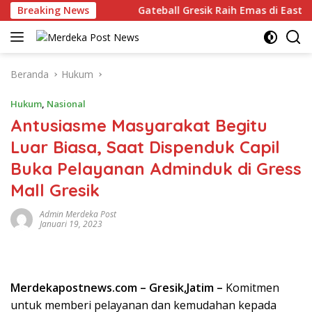
Langsung
Jatim Open 2026
Breaking News
Gateball Gresik Raih Emas di East Java
ke
konten
Beranda
Hukum
Hukum
,
Nasional
Antusiasme Masyarakat Begitu
Luar Biasa, Saat Dispenduk Capil
Buka Pelayanan Adminduk di Gress
Mall Gresik
Admin Merdeka Post
Januari 19, 2023
Merdekapostnews.com – Gresik,Jatim –
Komitmen
untuk memberi pelayanan dan kemudahan kepada