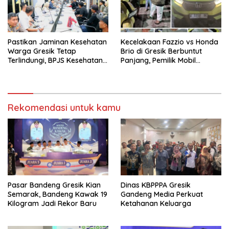
Pastikan Jaminan Kesehatan
Kecelakaan Fazzio vs Honda
Warga Gresik Tetap
Brio di Gresik Berbuntut
Terlindungi, BPJS Kesehatan
Panjang, Pemilik Mobil
dan Pemerintah Saling
Tempuh Jalur Hukum
Berkomitmen
Rekomendasi untuk kamu
Pasar Bandeng Gresik Kian
Dinas KBPPPA Gresik
Semarak, Bandeng Kawak 19
Gandeng Media Perkuat
Kilogram Jadi Rekor Baru
Ketahanan Keluarga