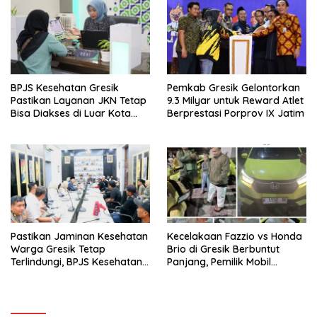
BPJS Kesehatan Gresik
Pemkab Gresik Gelontorkan
Pastikan Layanan JKN Tetap
9.3 Milyar untuk Reward Atlet
Bisa Diakses di Luar Kota
Berprestasi Porprov IX Jatim
Saat Mudik Lebaran
Pastikan Jaminan Kesehatan
Kecelakaan Fazzio vs Honda
Warga Gresik Tetap
Brio di Gresik Berbuntut
Terlindungi, BPJS Kesehatan
Panjang, Pemilik Mobil
dan Pemerintah Saling
Tempuh Jalur Hukum
Berkomitmen