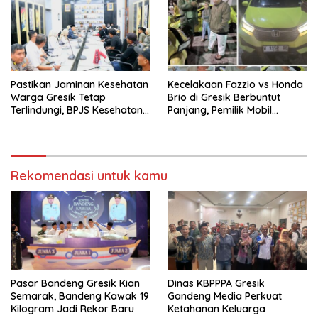
Pastikan Jaminan Kesehatan
Kecelakaan Fazzio vs Honda
Warga Gresik Tetap
Brio di Gresik Berbuntut
Terlindungi, BPJS Kesehatan
Panjang, Pemilik Mobil
dan Pemerintah Saling
Tempuh Jalur Hukum
Berkomitmen
Rekomendasi untuk kamu
Pasar Bandeng Gresik Kian
Dinas KBPPPA Gresik
Semarak, Bandeng Kawak 19
Gandeng Media Perkuat
Kilogram Jadi Rekor Baru
Ketahanan Keluarga