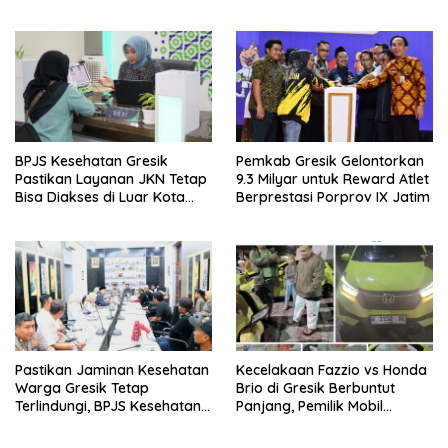
BPJS Kesehatan Gresik
Pemkab Gresik Gelontorkan
Pastikan Layanan JKN Tetap
9.3 Milyar untuk Reward Atlet
Bisa Diakses di Luar Kota
Berprestasi Porprov IX Jatim
Saat Mudik Lebaran
Pastikan Jaminan Kesehatan
Kecelakaan Fazzio vs Honda
Warga Gresik Tetap
Brio di Gresik Berbuntut
Terlindungi, BPJS Kesehatan
Panjang, Pemilik Mobil
dan Pemerintah Saling
Tempuh Jalur Hukum
Berkomitmen