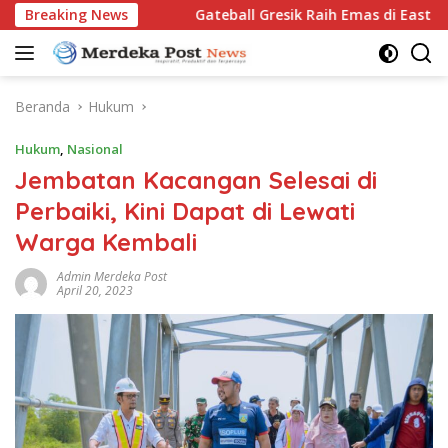
Langsung
Open 2026
Breaking News
Gateball Gresik Raih Emas di East Java Yout
ke
konten
Beranda
Hukum
Hukum
,
Nasional
Jembatan Kacangan Selesai di
Perbaiki, Kini Dapat di Lewati
Warga Kembali
Admin Merdeka Post
April 20, 2023