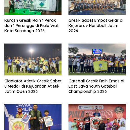
Kurash Gresik Raih 1 Perak
Gresik Sabet Empat Gelar di
dan 1 Perunggu di Piala Wali
Kejurprov Handball Jatim
Kota Surabaya 2026
2026
Gladiator Atletik Gresik Sabet
Gateball Gresik Raih Emas di
8 Medali di Kejuaraan Atletik
East Java Youth Gateball
Jatim Open 2026
Championship 2026