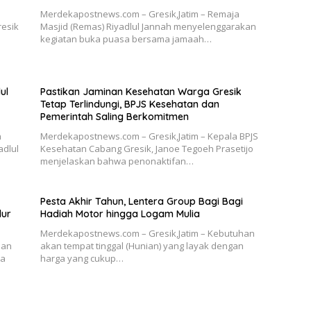
Merdekapostnews.com – Gresik,Jatim – Remaja
resik
Masjid (Remas) Riyadlul Jannah menyelenggarakan
kegiatan buka puasa bersama jamaah…
ul
Pastikan Jaminan Kesehatan Warga Gresik
Tetap Terlindungi, BPJS Kesehatan dan
Pemerintah Saling Berkomitmen
n
Merdekapostnews.com – Gresik,Jatim – Kepala BPJS
adlul
Kesehatan Cabang Gresik, Janoe Tegoeh Prasetijo
menjelaskan bahwa penonaktifan…
Pesta Akhir Tahun, Lentera Group Bagi Bagi
lur
Hadiah Motor hingga Logam Mulia
Merdekapostnews.com – Gresik,Jatim – Kebutuhan
aan
akan tempat tinggal (Hunian) yang layak dengan
ha
harga yang cukup…