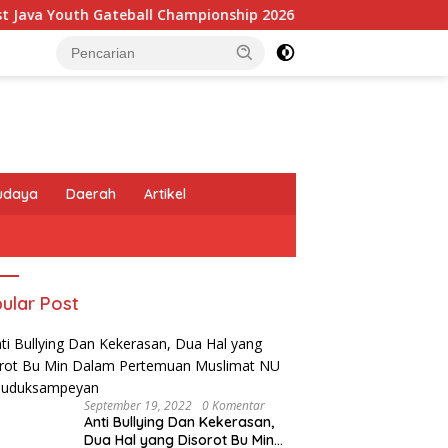
 Gateball Championship 2026
Gresik Taekwondo Academy 
udaya
Daerah
Artikel
ular Post
September 19, 2022
0 Komentar
Anti Bullying Dan Kekerasan,
Dua Hal yang Disorot Bu Min