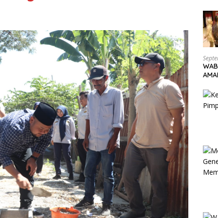
Septe
WAB
AMA
KAR