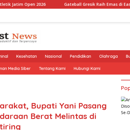
pen 2026
Gateball Gresik Raih Emas di East Java Youth
minal
Kesehatan
Nasional
Pendidikan
Olahraga
B
an Media Siber
Tentang Kami
Hubungi Kami
Pop
rakat, Bupati Yani Pasang
araan Berat Melintas di
iring