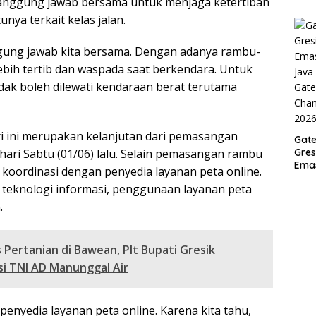
tanggung jawab bersama untuk menjaga ketertiban
Pial
unya terkait kelas jalan.
Kot
Sur
nggung jawab kita bersama. Dengan adanya rambu-
202
ebih tertib dan waspada saat berkendara. Untuk
tidak boleh dilewati kendaraan berat terutama
ri ini merupakan kelanjutan dari pemasangan
Gate
hari Sabtu (01/06) lalu. Selain pemasangan rambu
Gres
Emas
 koordinasi dengan penyedia layanan peta online.
Java
 teknologi informasi, penggunaan layanan peta
Gate
Cha
.
p 20
 Pertanian di Bawean, Plt Bupati Gresik
si TNI AD Manunggal Air
enyedia layanan peta online. Karena kita tahu,