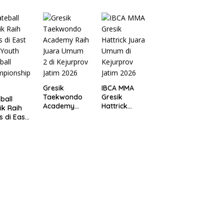
Atletik Jatim
a Wali
Open 2026
a
abaya
6
Gresik
IBCA MMA
Taekwondo
Gresik
ball
Academy
Hattrick
ik Raih
Raih Juara
Juara Umum
 di East
Umum 2 di
di Kejurprov
 Youth
Kejurprov
Jatim 2026
ball
Jatim 2026
mpionshi
26