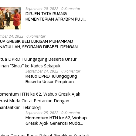
Dalam Pertemuan Muslimat NU
Se-Duduksampeyan
September 20, 2022
0 Komentar
DIRJEN TATA RUANG
KEMENTERIAN ATR/BPN PUJI
KINERJA BUPATI GRESIK
mber 24, 2022
0 Komentar
UP GRESIK BELI LUKISAN MUHAMMAD
NATULLAH, SEORANG DIFABEL DENGAN
YA LUKISAN YANG MENAKJUBKAN
September 24, 2022
0 Komentar
Ketua DPRD Tulungagung
Beserta Unsur Pimpinan
“Sinau” ke Kades Sekapuk
September 25, 2022
0 Komentar
Momentum HTN ke 62, Wabup
Gresik Ajak Generasi Muda
Cintai Pertanian Dengan
Memanfaatkan Teknologi