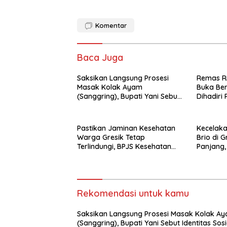
Komentar
Baca Juga
Saksikan Langsung Prosesi
Remas Ri
Masak Kolak Ayam
Buka Be
(Sanggring), Bupati Yani Sebut
Dihadiri
Identitas Sosial dan Religi
Masyarakat Gresik
Pastikan Jaminan Kesehatan
Kecelaka
Warga Gresik Tetap
Brio di G
Terlindungi, BPJS Kesehatan
Panjang,
dan Pemerintah Saling
Jalur H
Berkomitmen
Rekomendasi untuk kamu
Saksikan Langsung Prosesi Masak Kolak A
(Sanggring), Bupati Yani Sebut Identitas Sosi