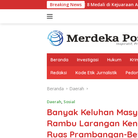
Langsung
iator Atletik Gresik Sabet 8 Medali di Kejuaraan Atletik Jatim O
Breaking News
ke
konten
Beranda
Investigasi
Hukum
Kri
Redaksi
Kode Etik Jurnalistik
Pedom
Beranda
Daerah
Daerah
,
Sosial
Banyak Keluhan Masya
Rambu Larangan Kend
Ruas Prambangan-Bet